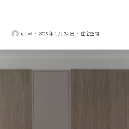
跳
至
主
首頁
關
屏東潮州 – 御潮苑
要
內
qianyi
2025 年 1 月 24 日
住宅空間
容