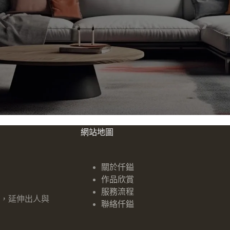
網站地圖
關於仟鎰
作品欣賞
服務流程
，延伸出人與
聯絡仟鎰