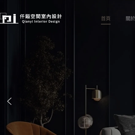
跳
至
主
首頁
關
要
內
容