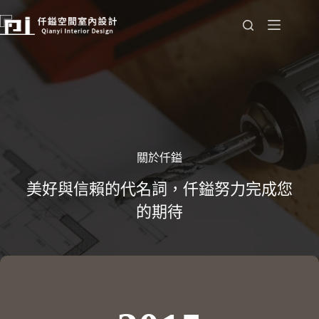
跳
至
主
要
內
容
關於仟鎰
美好與信賴的代名詞，仟鎰努力完成您
的期待