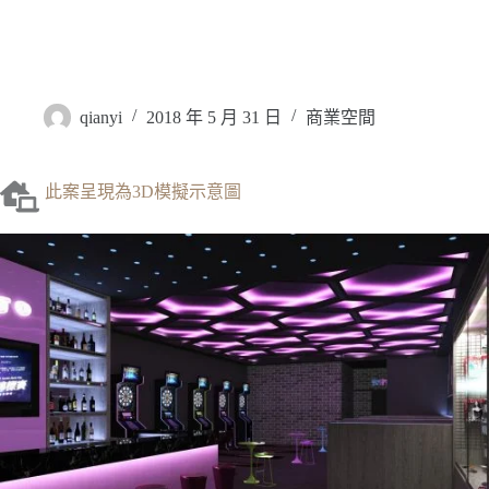
跳
至
主
屏東東港-飛鏢酒吧
要
qianyi
2018 年 5 月 31 日
商業空間
內
容
此案呈現為3D模擬示意圖