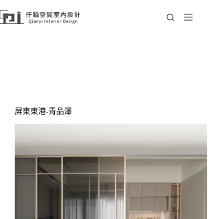
跳
至
主
要
內
容
彙整
Portfolio
屏東東港-青品澤