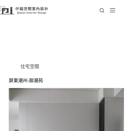
跳
至
主
要
內
容
Portfolio Category
住宅空間
住宅空間
屏東潮州-御潮苑